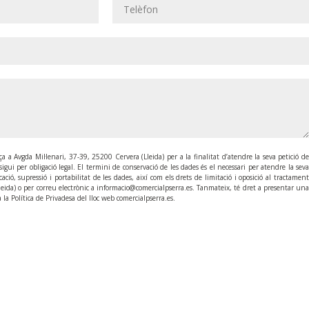
 a Avgda Mil·lenari, 37-39, 25200 Cervera (Lleida) per a la finalitat d’atendre la seva petició de
gui per obligació legal. El termini de conservació de les dades és el necessari per atendre la seva
ació, supressió i portabilitat de les dades, així com els drets de limitació i oposició al tractament
eida) o per correu electrònic a informacio@comercialpserra.es. Tanmateix, té dret a presentar una
la Política de Privadesa del lloc web comercialpserra.es.