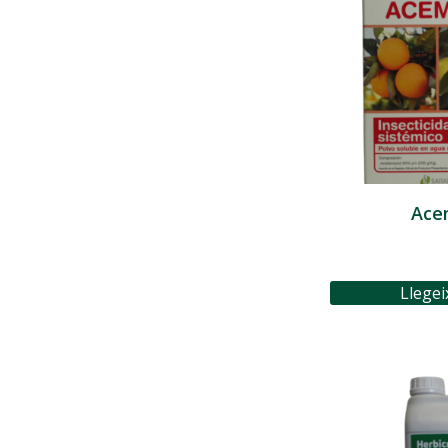
Ace
Llegei