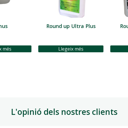
mus
Round up Ultra Plus
Ro
x més
Llegeix més
L'opinió dels nostres clients