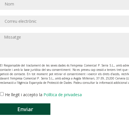
El Responsable del tractament de les seves dades és l’empresa Comercial P. Serra S.L., amb adreça
contacte i amb la base jurídica del seu consentiment. No es preveu cap cessió a tercers tret que si
petició de contacte. En tot moment pot retirar el consentiment i exercir els drets d’accés, rectific
davant l’empresa Comercial P. Serra S.L., amb adreça a Avgda Mil·lenari, 37-39, 25200 Cervera (Ll
reclamació a l’Agència Espanyola de Protecció de Dades. Podeu consultar la informació addicional a 
He llegit i accepto la
Política de privadesa
Enviar