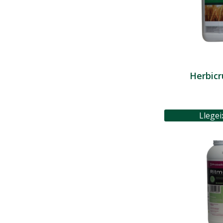
Herbic
Llegei