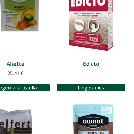
Aliette
Edicto
25.41
€
egeix a la cistella
Llegeix més