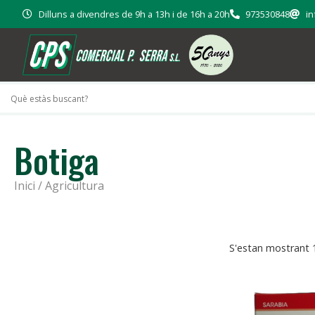
Dilluns a divendres de 9h a 13h i de 16h a 20h
973530848
in
Botiga
Inici
/ Agricultura
S'estan mostrant 1