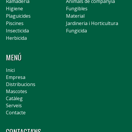
Ramaderia
Animals de companyia
Higiene
Fungibles
Plaguicides
Material
Piscines
Jardineria i Horticultura
Insecticida
Fungicida
Herbicida
MENÚ
Inici
Empresa
Distribucions
Mascotes
Catàleg
Serveis
Contacte
CONTACTA'NS