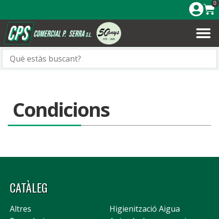
0
Condicions
CATÀLEG
Altres
Higienització Aigua