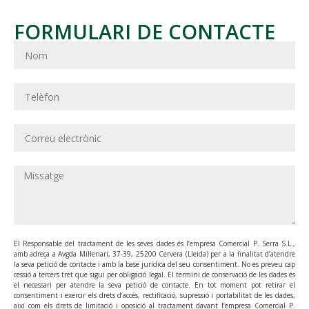
FORMULARI DE CONTACTE
El Responsable del tractament de les seves dades és l’empresa Comercial P. Serra S.L.,
amb adreça a Avgda Mil·lenari, 37-39, 25200 Cervera (Lleida) per a la finalitat d’atendre
la seva petició de contacte i amb la base jurídica del seu consentiment. No es preveu cap
cessió a tercers tret que sigui per obligació legal. El termini de conservació de les dades és
el necessari per atendre la seva petició de contacte. En tot moment pot retirar el
consentiment i exercir els drets d’accés, rectificació, supressió i portabilitat de les dades,
així com els drets de limitació i oposició al tractament davant l’empresa Comercial P.