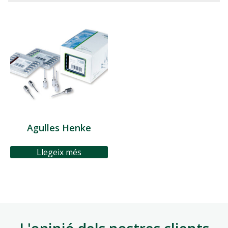
Agulles Henke
Llegeix més