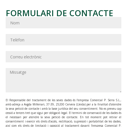
FORMULARI DE CONTACTE
El Responsable del tractament de les seves dades és l’empresa Comercial P. Serra S.L.,
amb adreça a Avgda Mil·lenari, 37-39, 25200 Cervera (Lleida) per a la finalitat d’atendre
la seva petició de contacte i amb la base jurídica del seu consentiment. No es preveu cap
cessió a tercers tret que sigui per obligació legal. El termini de conservació de les dades és
el necessari per atendre la seva petició de contacte. En tot moment pot retirar el
consentiment i exercir els drets d’accés, rectificació, supressió i portabilitat de les dades,
així com els drets de limitació i oposició al tractament davant l’empresa Comercial P.