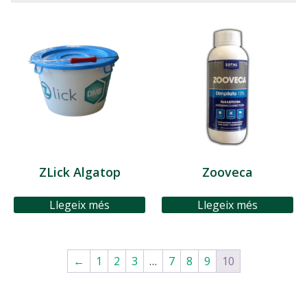
ZLick Algatop
Zooveca
Llegeix més
Llegeix més
←
1
2
3
…
7
8
9
10