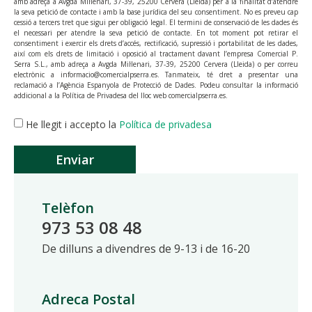
amb adreça a Avgda Mil·lenari, 37-39, 25200 Cervera (Lleida) per a la finalitat d’atendre
la seva petició de contacte i amb la base jurídica del seu consentiment. No es preveu cap
cessió a tercers tret que sigui per obligació legal. El termini de conservació de les dades és
el necessari per atendre la seva petició de contacte. En tot moment pot retirar el
consentiment i exercir els drets d’accés, rectificació, supressió i portabilitat de les dades,
així com els drets de limitació i oposició al tractament davant l’empresa Comercial P.
Serra S.L., amb adreça a Avgda Mil·lenari, 37-39, 25200 Cervera (Lleida) o per correu
electrònic a informacio@comercialpserra.es. Tanmateix, té dret a presentar una
reclamació a l’Agència Espanyola de Protecció de Dades. Podeu consultar la informació
addicional a la Política de Privadesa del lloc web comercialpserra.es.
He llegit i accepto la
Política de privadesa
Enviar
Telèfon
973 53 08 48
De dilluns a divendres de 9-13 i de 16-20
Adreca Postal