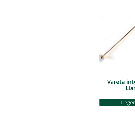
Vareta int
Lla
Llegei