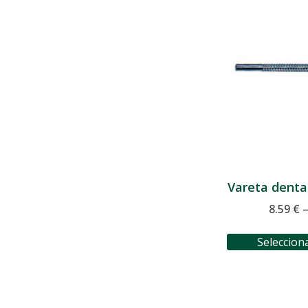
Vareta dent
8.59
€
Seleccion