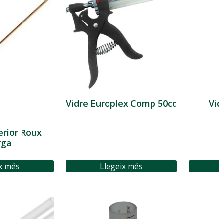
Vidre Europlex Comp 50cc
Vi
erior Roux
rga
x més
Llegeix més