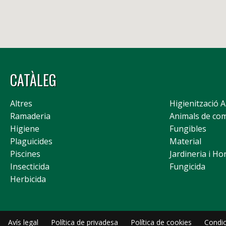
CATÀLEG
Altres
Higienització 
Ramaderia
Animals de co
Higiene
Fungibles
Plaguicides
Material
Piscines
Jardineria i Ho
Insecticida
Fungicida
Herbicida
Avís legal
Política de privadesa
Política de cookies
Condic