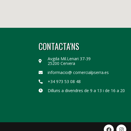
CONTACTA'NS
Avgda Mil.Lenari 37-39
25200 Cervera
informacio@ comercialpserra.es
+34 973 53 08 48
Dilluns a divendres de 9 a 13 i de 16 a 20