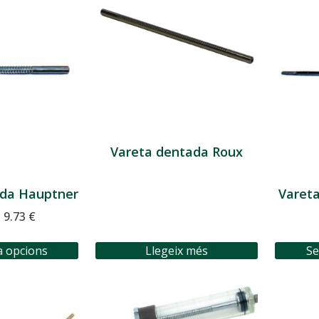
Vareta dentada Roux
ada Hauptner
Vareta
–
9.73
€
a opcions
Llegeix més
Se