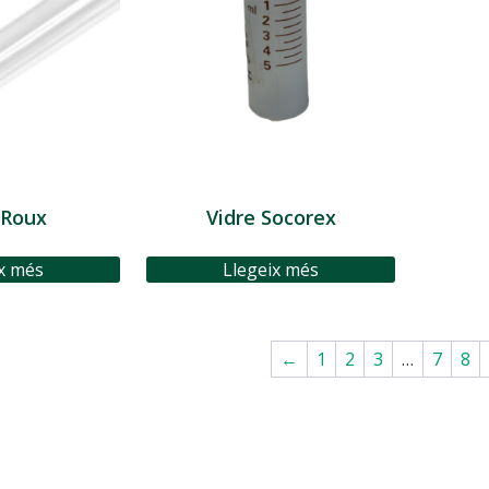
 Roux
Vidre Socorex
x més
Llegeix més
←
1
2
3
…
7
8