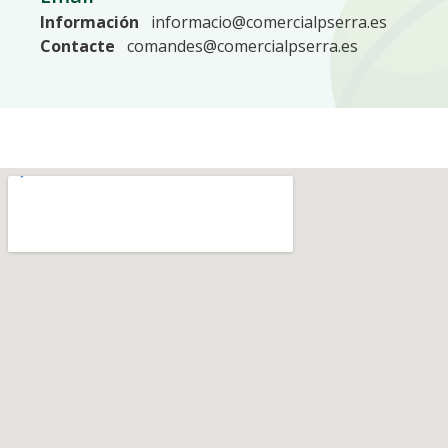
Información
informacio@comercialpserra.es
Contacte
comandes@comercialpserra.es