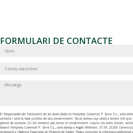
FORMULARI DE CONTACTE
El Responsable del tractament de les seves dades és l’empresa Comercial P. Serra S.L., amb adreça
contacte i amb la base jurídica del seu consentiment. No es preveu cap cessió a tercers tret que si
petició de contacte. En tot moment pot retirar el consentiment i exercir els drets d’accés, rectific
davant l’empresa Comercial P. Serra S.L., amb adreça a Avgda Mil·lenari, 37-39, 25200 Cervera (Ll
reclamació a l’Agència Espanyola de Protecció de Dades. Podeu consultar la informació addicional a 