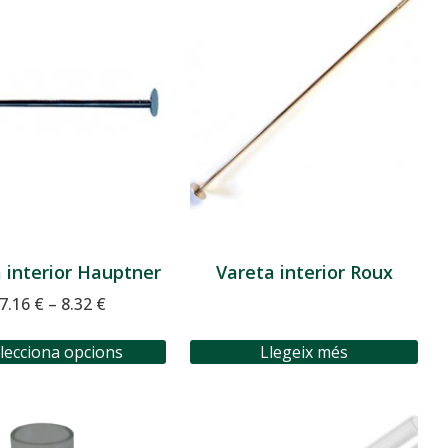
 interior Hauptner
Vareta interior Roux
7.16
€
–
8.32
€
lecciona opcions
Llegeix més