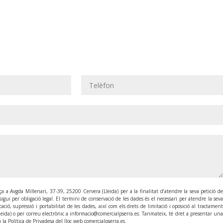
 a Avgda Mil·lenari, 37-39, 25200 Cervera (Lleida) per a la finalitat d’atendre la seva petició de
gui per obligació legal. El termini de conservació de les dades és el necessari per atendre la seva
ació, supressió i portabilitat de les dades, així com els drets de limitació i oposició al tractament
eida) o per correu electrònic a informacio@comercialpserra.es. Tanmateix, té dret a presentar una
la Política de Privadesa del lloc web comercialpserra.es.