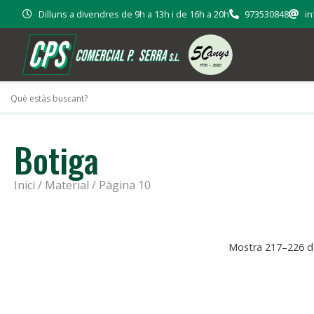
Dilluns a divendres de 9h a 13h i de 16h a 20h
973530848
in
Botiga
Inici
/
Material
/ Pàgina 10
Mostra 217–226 de