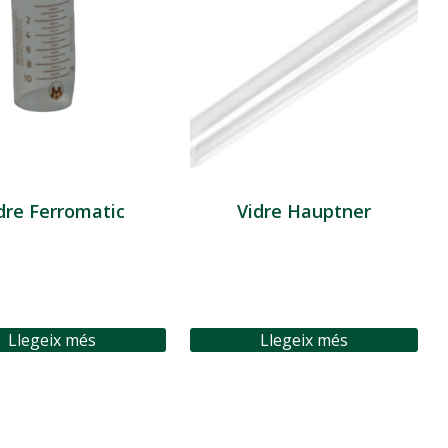
dre Ferromatic
Vidre Hauptner
Llegeix més
Llegeix més