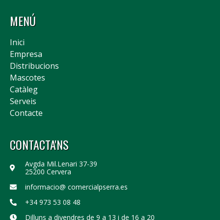
MENÚ
Inici
Empresa
Distribucions
Mascotes
Catàleg
Serveis
Contacte
CONTACTA'NS
Avgda Mil.Lenari 37-39
25200 Cervera
informacio@ comercialpserra.es
+34 973 53 08 48
Dilluns a divendres de 9 a 13 i de 16 a 20