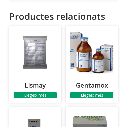
Productes relacionats
Lismay
Gentamox
Llegeix més
Llegeix més