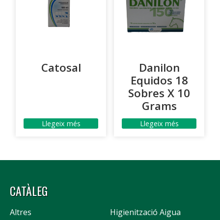
Catosal
Danilon
Equidos 18
Sobres X 10
Grams
Llegeix més
Llegeix més
CATÀLEG
Altres
Higienització Aigua