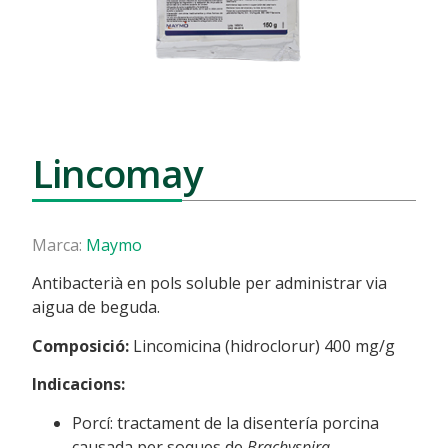
Lincomay
Marca:
Maymo
Antibacterià en pols soluble per administrar via
aigua de beguda.
Composició:
Lincomicina (hidroclorur) 400 mg/g
Indicacions:
Porcí: tractament de la disentería porcina
causada per soques de
Brachyspira