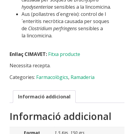
hyodysenteriae
sensibles a la lincomicina.
Aus (pollastres d´engreix): control de l
´enteritis necròtica causada per soques
de
Clostridium perfringens
sensibles a
la lincomicina.
Enllaç CIMAVET:
Fitxa producte
Necessita recepta.
Categories:
Farmacològics
,
Ramaderia
Informació addicional
Informació addicional
Format
1,5 Kgs, 150 grs