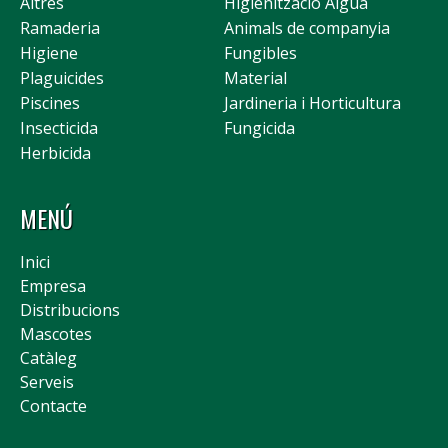
Altres
Higienització Aigua
Ramaderia
Animals de companyia
Higiene
Fungibles
Plaguicides
Material
Piscines
Jardineria i Horticultura
Insecticida
Fungicida
Herbicida
MENÚ
Inici
Empresa
Distribucions
Mascotes
Catàleg
Serveis
Contacte