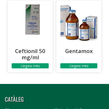
Ceftionil 50
Gentamox
mg/ml
Llegeix més
Llegeix més
CATÀLEG