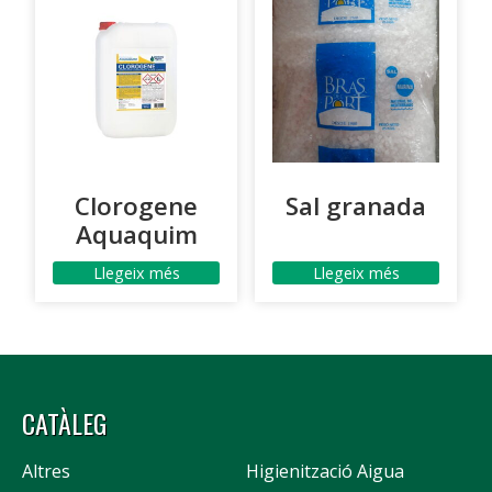
Clorogene
Sal granada
Aquaquim
Llegeix més
Llegeix més
CATÀLEG
Altres
Higienització Aigua