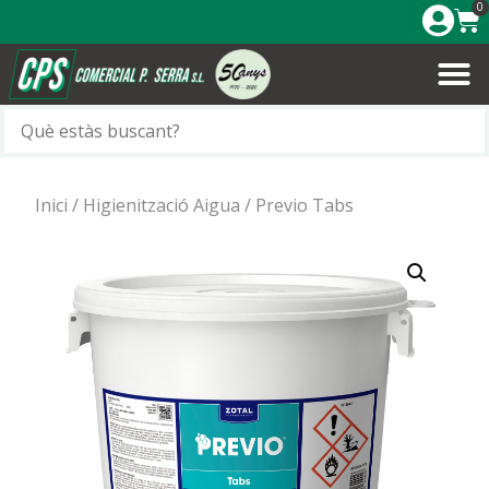
0
Inici
/
Higienització Aigua
/ Previo Tabs