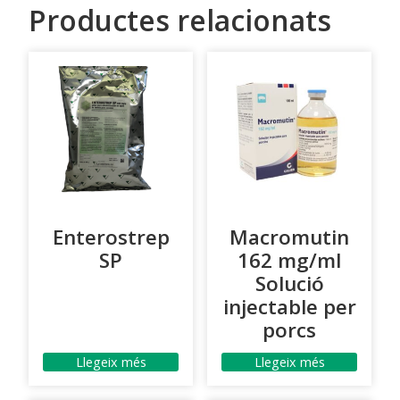
Productes relacionats
Enterostrep
Macromutin
SP
162 mg/ml
Solució
injectable per
porcs
Llegeix més
Llegeix més