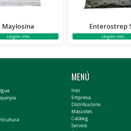
Maylosina
Enterostrep 
Llegeix més
Llegeix més
MENÚ
Aigua
Inici
Empresa
mpanyia
Distribucions
Mascotes
Catàleg
rticultura
Serveis