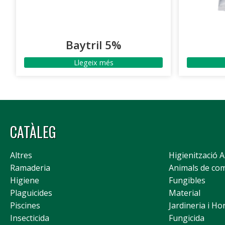
Baytril 5%
Llegeix més
CATÀLEG
Altres
Higienització 
Ramaderia
Animals de co
Higiene
Fungibles
Plaguicides
Material
Piscines
Jardineria i Ho
Insecticida
Fungicida