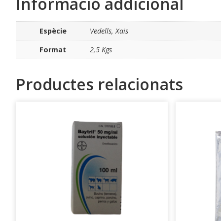
Informació addicional
Espècie
Vedells, Xais
Format
2,5 Kgs
Productes relacionats