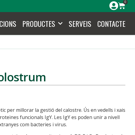
0
CIONS
PRODUCTES
SERVEIS
CONTACTE
olostrum
c per millorar la gestió del calostre. Ús en vedells i xais
oteïnes funcionals IgY. Les IgY es poden unir a nivell
extranyes com bacteries i virus.