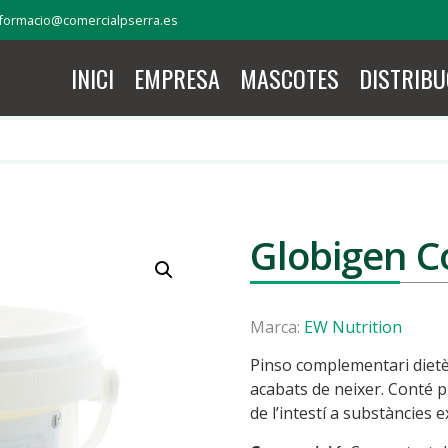
formacio@comercialpserra.es
INICI
EMPRESA
MASCOTES
DISTRIBU
Globigen C
Marca:
EW Nutrition
Pinso complementari dietèti
acabats de neixer. Conté pr
de l’intestí a substàncies 