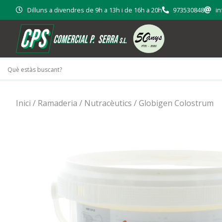
Dilluns a divendres de 9h a 13h i de 16h a 20h
973530848
in
Inici
/
Ramaderia
/
Nutracèutics
/ Globigen Colostrum