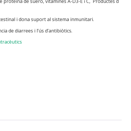
e proteïna de suero, vitamines A-D3-E i C, Productes d
ntestinal i dona suport al sistema inmunitari.
cia de diarrees i l’ús d’antibiòtics.
tracèutics