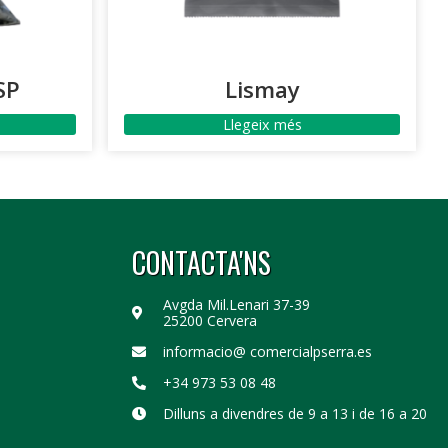
SP
Lismay
Llegeix més
CONTACTA'NS
Avgda Mil.Lenari 37-39
25200 Cervera
informacio@ comercialpserra.es
+34 973 53 08 48
Dilluns a divendres de 9 a 13 i de 16 a 20