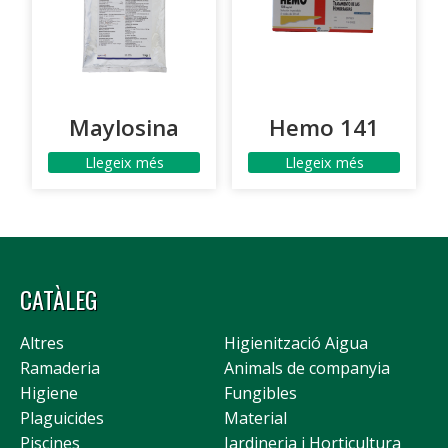
Maylosina
Hemo 141
Llegeix més
Llegeix més
CATÀLEG
Altres
Higienització Aigua
Ramaderia
Animals de companyia
Higiene
Fungibles
Plaguicides
Material
Piscines
Jardineria i Horticultura