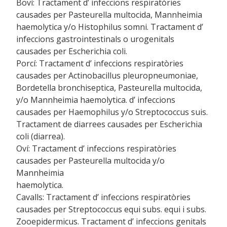
Boví: Tractament d’ infeccions respiratòries
causades per Pasteurella multocida, Mannheimia
haemolytica y/o Histophilus somni. Tractament d’
infeccions gastrointestinals o urogenitals
causades per Escherichia coli.
Porcí: Tractament d’ infeccions respiratòries
causades per Actinobacillus pleuropneumoniae,
Bordetella bronchiseptica, Pasteurella multocida,
y/o Mannheimia haemolytica. d’ infeccions
causades per Haemophilus y/o Streptococcus suis.
Tractament de diarrees causades per Escherichia
coli (diarrea).
Oví: Tractament d’ infeccions respiratòries
causades per Pasteurella multocida y/o
Mannheimia
haemolytica.
Cavalls: Tractament d’ infeccions respiratòries
causades per Streptococcus equi subs. equi i subs.
Zooepidermicus. Tractament d’ infeccions genitals