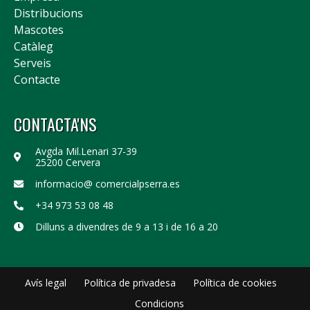
Distribucions
Mascotes
Catàleg
Serveis
Contacte
CONTACTA'NS
Avgda Mil.Lenari 37-39
25200 Cervera
informacio@ comercialpserra.es
+34 973 53 08 48
Dilluns a divendres de 9 a 13 i de 16 a 20
Avís legal
Política de privadesa
Política de cookies
Condicions