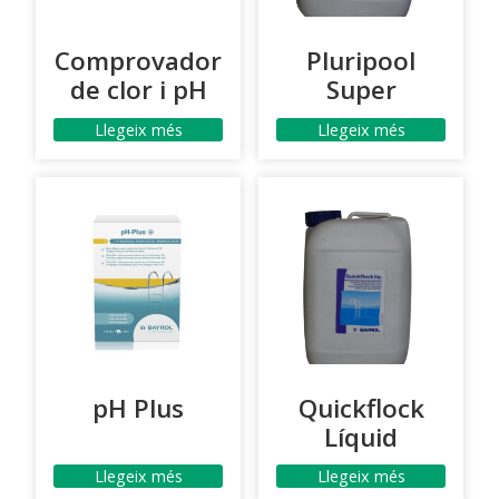
Comprovador
Pluripool
de clor i pH
Super
Llegeix més
Llegeix més
pH Plus
Quickflock
Líquid
Llegeix més
Llegeix més