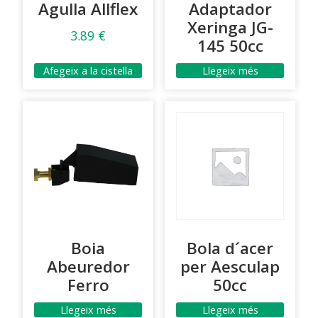
Agulla Allflex
Adaptador
Xeringa JG-
3.89
€
145 50cc
Afegeix a la cistella
Llegeix més
Boia
Bola d´acer
Abeuredor
per Aesculap
Ferro
50cc
Llegeix més
Llegeix més