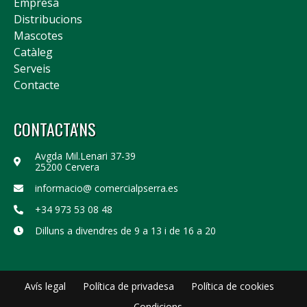
Empresa
Distribucions
Mascotes
Catàleg
Serveis
Contacte
CONTACTA'NS
Avgda Mil.Lenari 37-39
25200 Cervera
informacio@ comercialpserra.es
+34 973 53 08 48
Dilluns a divendres de 9 a 13 i de 16 a 20
Avís legal
Política de privadesa
Política de cookies
Condicions