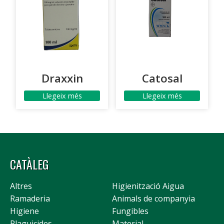
Draxxin
Catosal
Llegeix més
Llegeix més
CATÀLEG
Altres
Higienització Aigua
Ramaderia
Animals de companyia
Higiene
Fungibles
Plaguicides
Material