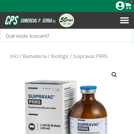
0
Inici
/
Ramaderia
/
Biològic
/ Suipravac PRRS