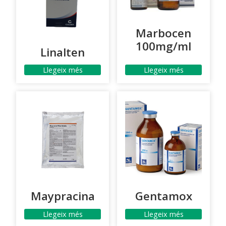
Marbocen
100mg/ml
Linalten
Llegeix més
Llegeix més
Maypracina
Gentamox
Llegeix més
Llegeix més