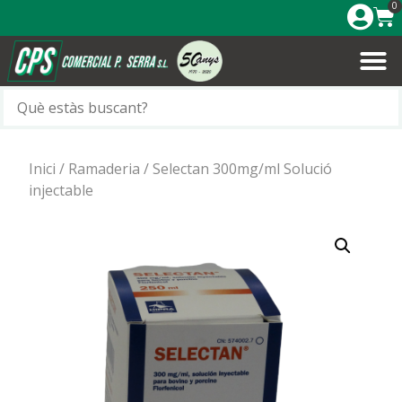
0
Inici
/
Ramaderia
/ Selectan 300mg/ml Solució
injectable