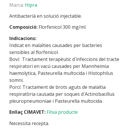
Marca:
Hipra
Antibacterià en solució injectable.
Composició:
Florfenicol 300 mg/ml
Indicacions:
Indicat en malalties causades per bacteries
sensibles al florfenicol.
Boví: Tractament terapèutic d´infeccions del tracte
respiratori en vacú causades per Mannheimia
haemolytica, Pasteurella multocida i Histophilus
somni.
Porcí: Tractament de brots aguts de malaltia
respiratòria causada per soques d´Actinobacillus
pleuropneumoniae i Pasteurella multocida.
Enllaç CIMAVET:
Fitxa producte
Necessita recepta.