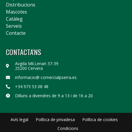
Distribucions
Mascotes
Catàleg
Serveis
Contacte
CONTACTA'NS
Avgda Mil.Lenari 37-39
25200 Cervera
informacio@ comercialpserra.es
+34 973 53 08 48
Dilluns a divendres de 9 a 13 i de 16 a 20
Avís legal
Política de privadesa
Política de cookies
Condicions