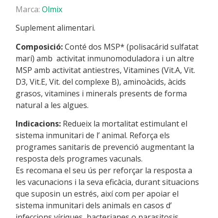
Marca:
Olmix
Suplement alimentari.
Composició:
Conté dos MSP* (polisacárid sulfatat
marí) amb activitat inmunomoduladora i un altre
MSP amb activitat antiestres, Vitamines (Vit.A, Vit.
D3, Vit.E, Vit. del complexe B), aminoàcids, àcids
grasos, vitamines i minerals presents de forma
natural a les algues.
Indicacions:
Redueix la mortalitat estimulant el
sistema inmunitari de l’ animal. Reforça els
programes sanitaris de prevenció augmentant la
resposta dels programes vacunals.
Es recomana el seu ús per reforçar la resposta a
les vacunacions i la seva eficàcia, durant situacions
que suposin un estrés, així com per apoiar el
sistema inmunitari dels animals en casos d’
infeccions víriques, bacterianes o parasitosis.