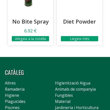
No Bite Spray
Diet Powder
6.92
€
Afegeix a la cistella
Llegeix més
CATÀLEG
Altres
Higienització Aigua
Ramaderia
Animals de companyia
Higiene
Fungibles
Plaguicides
Material
Piscines
Jardineria i Horticultura