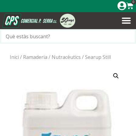
0
Inici
/
Ramaderia
/
Nutracèutics
/ Searup Still