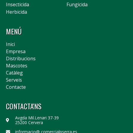
Insecticida
Fungicida
Herbicida
MENÚ
Inici
Empresa
Distribucions
Mascotes
Catàleg
Serveis
Contacte
CONTACTA'NS
Avgda Mil.Lenari 37-39
25200 Cervera
informacio@ comercialpserra.es