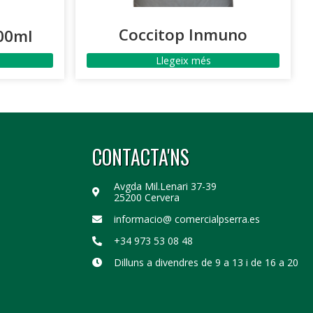
Coccitop Inmuno
00ml
Llegeix més
CONTACTA'NS
Avgda Mil.Lenari 37-39
25200 Cervera
informacio@ comercialpserra.es
+34 973 53 08 48
Dilluns a divendres de 9 a 13 i de 16 a 20