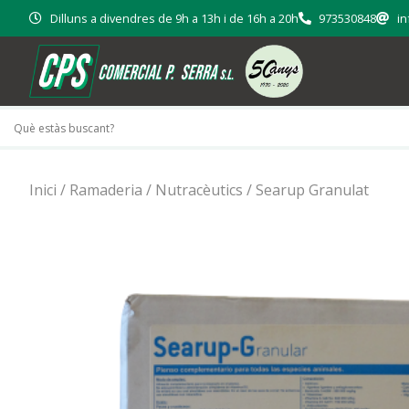
Dilluns a divendres de 9h a 13h i de 16h a 20h
973530848
in
Inici
/
Ramaderia
/
Nutracèutics
/ Searup Granulat