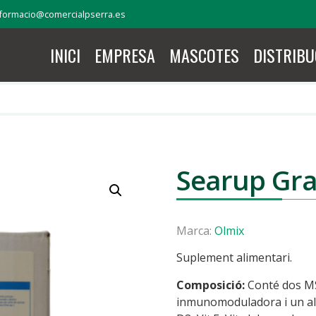
formacio@comercialpserra.es
INICI
EMPRESA
MASCOTES
DISTRIBU
Searup Gra
Marca:
Olmix
Suplement alimentari.
Composició:
Conté dos MSP
inmunomoduladora i un altr