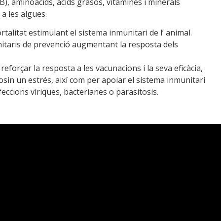
e B), aminoàcids, àcids grasos, vitamines i minerals
a les algues.
talitat estimulant el sistema inmunitari de l’ animal.
itaris de prevenció augmentant la resposta dels
eforçar la resposta a les vacunacions i la seva eficàcia,
sin un estrés, així com per apoiar el sistema inmunitari
feccions víriques, bacterianes o parasitosis.