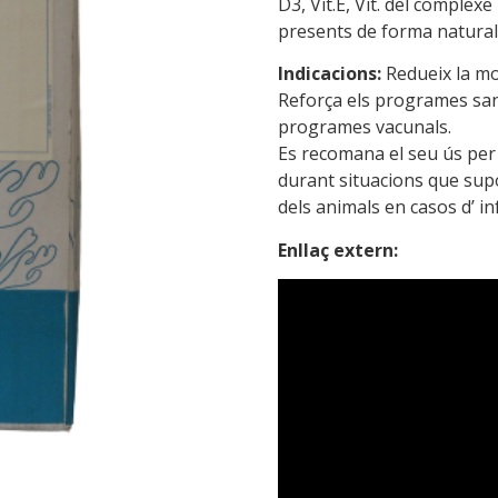
D3, Vit.E, Vit. del complex
presents de forma natural 
Indicacions:
Redueix la mor
Reforça els programes san
programes vacunals.
Es recomana el seu ús per r
durant situacions que supo
dels animals en casos d’ in
Enllaç extern: