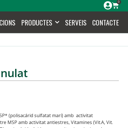
0
CIONS
PRODUCTES
SERVEIS
CONTACTE
nulat
* (polisacárid sulfatat marí) amb activitat
e MSP amb activitat antiestres, Vitamines (Vit.A, Vit.