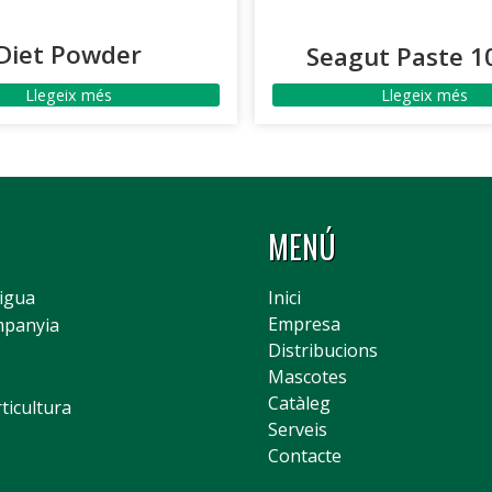
Diet Powder
Seagut Paste 1
Llegeix més
Llegeix més
MENÚ
Aigua
Inici
Empresa
mpanyia
Distribucions
Mascotes
Catàleg
rticultura
Serveis
Contacte