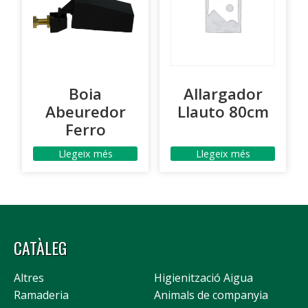
Boia
Allargador
Abeuredor
Llauto 80cm
Ferro
Llegeix més
Llegeix més
CATÀLEG
Altres
Higienització Aigua
Ramaderia
Animals de companyia