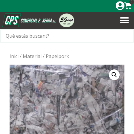
0
Inici
/
Material
/ Papelpork