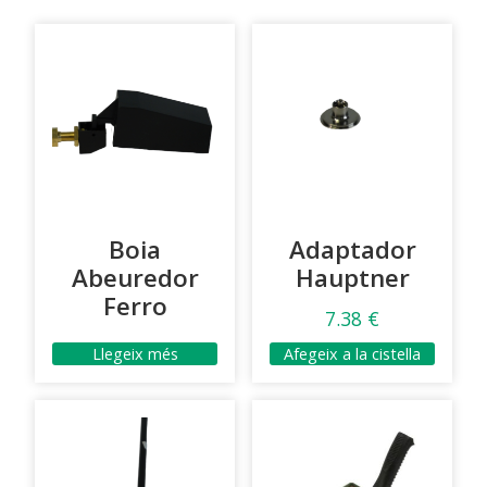
Boia
Adaptador
Abeuredor
Hauptner
Ferro
7.38
€
Llegeix més
Afegeix a la cistella