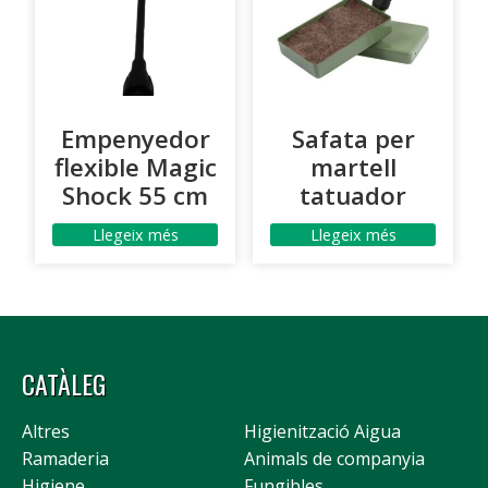
Empenyedor
Safata per
flexible Magic
martell
Shock 55 cm
tatuador
Llegeix més
Llegeix més
CATÀLEG
Altres
Higienització Aigua
Ramaderia
Animals de companyia
Higiene
Fungibles