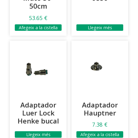
50cm
53.65
€
Afegeix a la cistella
Llegeix més
Adaptador
Adaptador
Luer Lock
Hauptner
Henke bucal
7.38
€
Llegeix més
Afegeix a la cistella