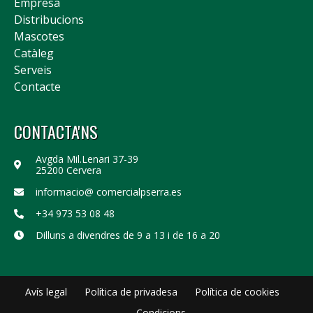
Empresa
Distribucions
Mascotes
Catàleg
Serveis
Contacte
CONTACTA'NS
Avgda Mil.Lenari 37-39
25200 Cervera
informacio@ comercialpserra.es
+34 973 53 08 48
Dilluns a divendres de 9 a 13 i de 16 a 20
Avís legal
Política de privadesa
Política de cookies
Condicions