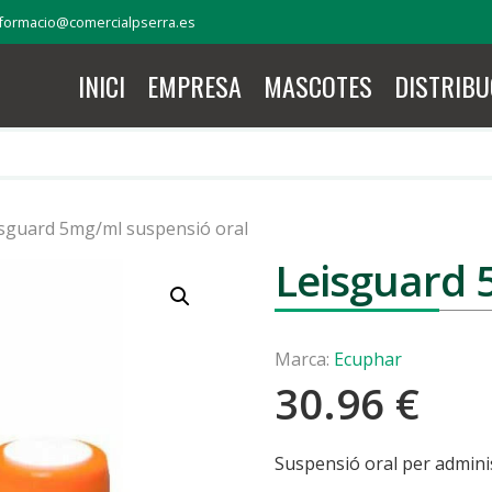
formacio@comercialpserra.es
INICI
EMPRESA
MASCOTES
DISTRIBU
isguard 5mg/ml suspensió oral
Leisguard 
Marca:
Ecuphar
30.96
€
Suspensió oral per admini