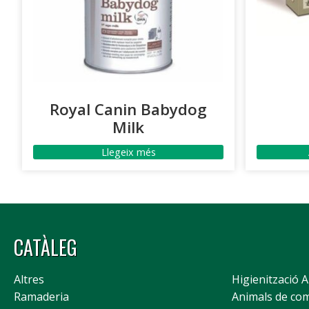
Royal Canin Babydog
Milk
Llegeix més
CATÀLEG
Altres
Higienització 
Ramaderia
Animals de co