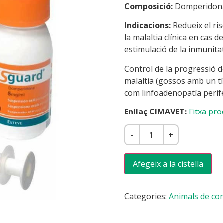
Composició:
Domperidon
Indicacions:
Redueix el ris
la malaltia clínica en cas
estimulació de la inmunitat 
Control de la progressió d
malaltia (gossos amb un tít
com linfoadenopatía perifè
Enllaç CIMAVET:
Fitxa pro
-
+
Afegeix a la cistella
Categories:
Animals de co