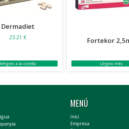
Dermadiet
23.21
€
Fortekor 2,5
Afegeix a la cistella
Llegeix més
MENÚ
Aigua
Inici
Empresa
mpanyia