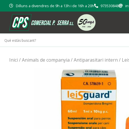
Dilluns a divendres de 9h a 13h i de 16h a 20h
973530848
in
Inici
/
Animals de companyia
/
Antiparasitari intern
/ Le