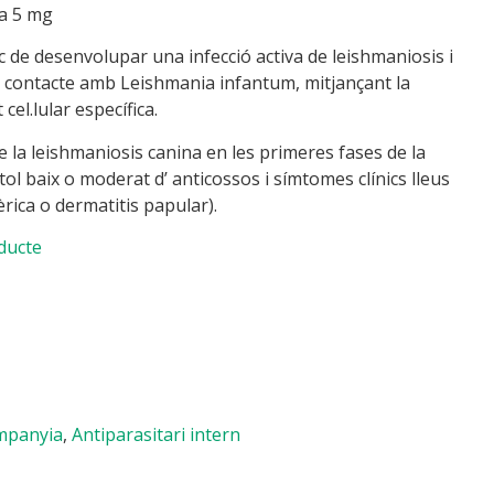
a 5 mg
c de desenvolupar una infecció activa de leishmaniosis i
 de contacte amb Leishmania infantum, mitjançant la
cel.lular específica.
e la leishmaniosis canina en les primeres fases de la
ol baix o moderat d’ anticossos i símtomes clínics lleus
rica o dermatitis papular).
ducte
mpanyia
,
Antiparasitari intern