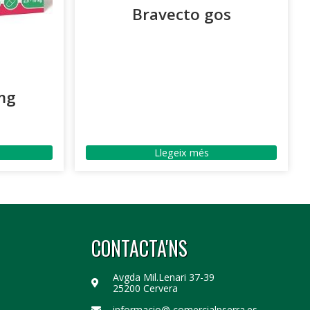
Bravecto gos
mg
Llegeix més
CONTACTA'NS
Avgda Mil.Lenari 37-39
25200 Cervera
informacio@ comercialpserra.es