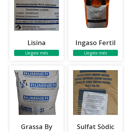
Lisina
Ingaso Fertil
Llegeix més
Llegeix més
Grassa By
Sulfat Sòdic