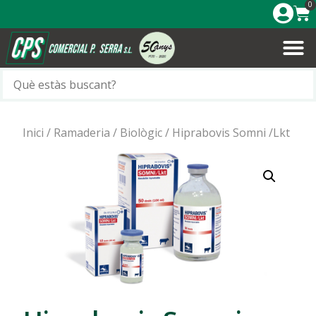
0
Inici
/
Ramaderia
/
Biològic
/ Hiprabovis Somni /Lkt