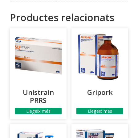
Productes relacionats
Unistrain
Gripork
PRRS
Llegeix més
Llegeix més