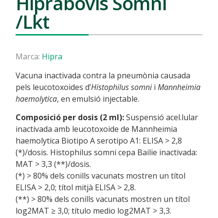
Hiprabovis Somni
/Lkt
Marca:
Hipra
Vacuna inactivada contra la pneumònia causada
pels leucotoxoides d’
Histophilus somni
i
Mannheimia
haemolytica
, en emulsió injectable.
Composició per dosis (2 ml):
Suspensió acel.lular
inactivada amb leucotoxoide de Mannheimia
haemolytica Biotipo A serotipo A1: ELISA > 2,8
(*)/dosis. Histophilus somni cepa Bailie inactivada:
MAT > 3,3 (**)/dosis.
(*) > 80% dels conills vacunats mostren un títol
ELISA > 2,0; títol mitjà ELISA > 2,8.
(**) > 80% dels conills vacunats mostren un títol
log2MAT ≥ 3,0; título medio log2MAT > 3,3.