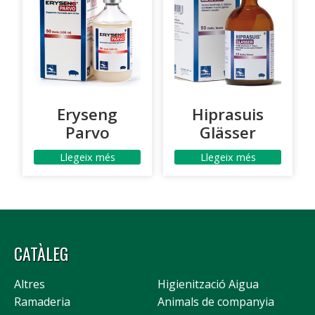
Eryseng
Hiprasuis
Parvo
Glässer
Llegeix més
Llegeix més
CATÀLEG
Altres
Higienització Aigua
Ramaderia
Animals de companyia