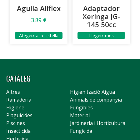
Agulla Allflex
Adaptador
Xeringa JG-
3.89
€
145 50cc
Afegeix a la cistella
Llegeix més
CATÀLEG
Altres
Higienització Aigua
Ramaderia
Animals de companyia
Higiene
Fungibles
Plaguicides
Material
Piscines
Jardineria i Horticultura
Insecticida
Fungicida
Herbicida