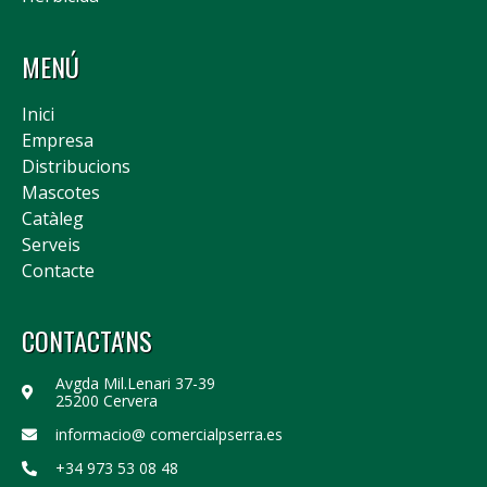
MENÚ
Inici
Empresa
Distribucions
Mascotes
Catàleg
Serveis
Contacte
CONTACTA'NS
Avgda Mil.Lenari 37-39
25200 Cervera
informacio@ comercialpserra.es
+34 973 53 08 48