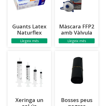
Guants Latex
Màscara FFP2
Naturflex
amb Vàlvula
Llegeix més
Llegeix més
Xeringa un
Bosses peus