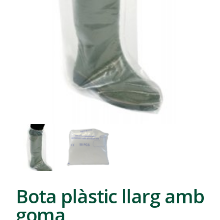
Bota plàstic llarg amb
goma