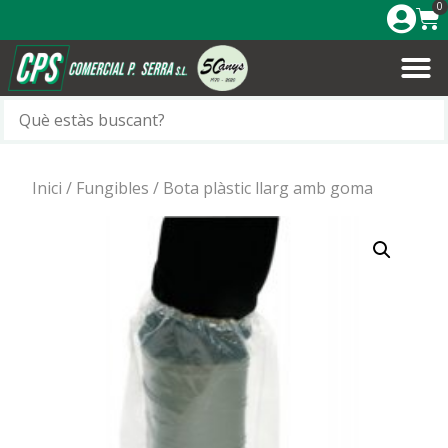
0
Inici
/
Fungibles
/ Bota plàstic llarg amb goma