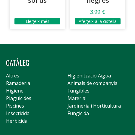
sol ús
negres
3.99
€
Llegeix més
Afegeix a la cistella
CATÀLEG
Altres
Higienització Aigua
Ramaderia
Animals de companyia
Higiene
Fungibles
Plaguicides
Material
Piscines
Jardineria i Horticultura
Insecticida
Fungicida
Herbicida