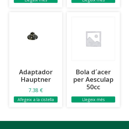
Adaptador
Bola d´acer
Hauptner
per Aesculap
50cc
7.38
€
Afegeix a la cistella
Llegeix més