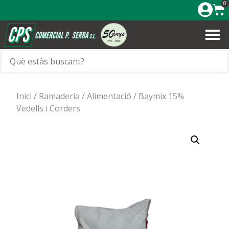
0
Inici
/
Ramaderia
/
Alimentació
/ Baymix 15%
Vedells i Corders