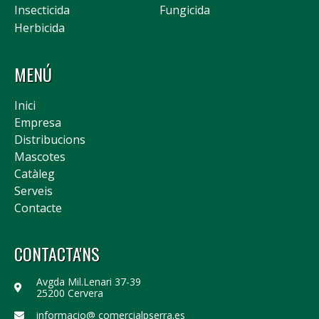
Insecticida
Fungicida
Herbicida
MENÚ
Inici
Empresa
Distribucions
Mascotes
Catàleg
Serveis
Contacte
CONTACTA'NS
Avgda Mil.Lenari 37-39
25200 Cervera
informacio@ comercialpserra.es